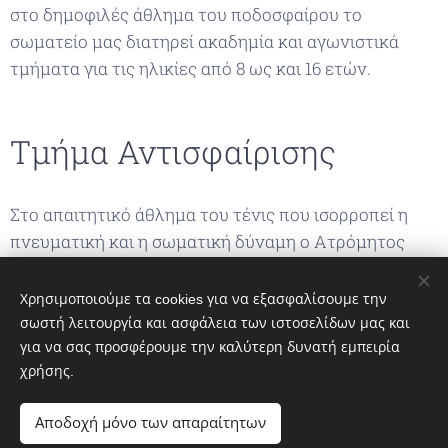
στο δημοφιλές άθλημα του ποδοσφαίρου το
σωματείο μας διατηρεί ακαδημία και αγωνιστικά
τμήματα για τις ηλικίες από 8 ως και 16 ετών.
Τμήμα Αντισφαίρισης
Στο απαιτητικό άθλημα του τένις που ισορροπεί η
πνευματική και η σωματική δύναμη ο Ατρόμητος
έχει ξεκινήσει τμήματα παίδων και ενηλικών για
πρώτη φορά οργανωμένα στο Αλιβέρι.
Χρησιμοποιούμε τα cookies για να εξασφαλίσουμε την
σωστή λειτουργία και ασφάλεια των ιστοσελίδων μας και
για να σας προσφέρουμε την καλύτερη δυνατή εμπειρία
χρήσης.
Αποδοχή μόνο των απαραίτητων